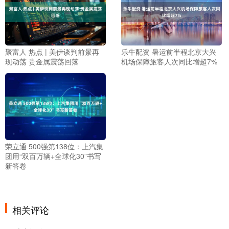
聚富人 热点 | 美伊谈判前景再
乐牛配资 暑运前半程北京大兴
现动荡 贵金属震荡回落
机场保障旅客人次同比增超7%
荣立通 500强第138位：上汽集
团用“双百万辆+全球化30”书写
新答卷
相关评论