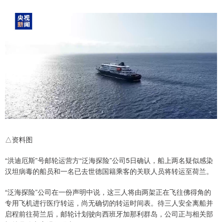
△资料图
“洪迪厄斯”号邮轮运营方“泛海探险”公司5日确认，船上两名疑似感染
汉坦病毒的船员和一名已去世德国籍乘客的关联人员将转运至荷兰。
“泛海探险”公司在一份声明中说，这三人将由两架正在飞往佛得角的
专用飞机进行医疗转运，尚无确切的转运时间表。待三人安全离船并
启程前往荷兰后，邮轮计划驶向西班牙加那利群岛，公司正与相关部