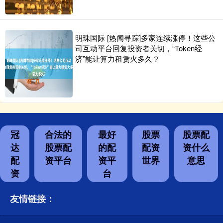
明珠国际 [热闻寻踪]多家连续涨停！这些公
司互动平台回复投资者关切，“Token经
济”能让算力租赁火多久？
冠
合法的
最好
股票
股票配
达
股票配
的配
配资
资什么
配
资平台
资平
世界
意思
资
台
友情链接：