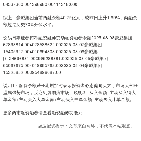
04537300.001396980.004143180.00
综上，豪威集团当前两融余额40.79亿元，较昨日上升1.69%，两融余
额超过历史70%分位水平。
交易日期证券简称融资融券变动融资融券余额2025-08-08豪威集团
67893814.004078588622.002025-08-07豪威集团
15405927.004010694808.002025-08-06豪威集
团-24696881.003995288881.002025-08-05豪威集团
65089675.004019985762.002025-08-04豪威集团
15325852.003954896087.00
说明1：融资余额若长期增加时表示投资者心态偏向买方，市场人气旺
盛属强势市场，反之则属弱势市场。说明2：买入金额=主动买入特大
单金额+主动买入大单金额+主动买入中单金额+主动买入小单金额。
更多两市融资融券请查看融资融券功能>>
冠达配资提示：文章来自网络，不代表本站观点。