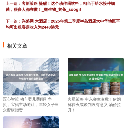
上一篇：
客新策略 提醒！这个动作喝饮料，相当于给水接种细
菌，很多人都在做！_微生物_奶茶_soogif
下一篇：
兴盛网 大酒店：2025年第二季度半岛酒店大中华地区平
均可出租客房收入为2448港元
相关文章
匠心智策 动车婴儿哭闹引争
火星策略 中东突生变数！伊朗
执，宝妈主动避让，年轻女子当
称停火或谈判没有意义 油价拉
众蛮横指责
升！